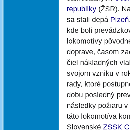
republiky
(ŽSR). Na
sa stali depá
Plzeň
kde boli prevádzko
lokomotívy pôvodne
doprave, časom zač
čiel nákladných vla
svojom vzniku v rok
rady, ktoré postupn
dobu posledný prev
následky požiaru v 
táto lokomotíva ko
Slovenské
ZSSK C