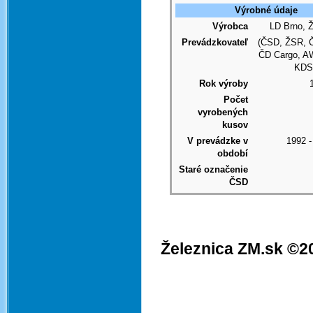
Výrobné údaje
Výrobca
LD Brno, 
Prevádzkovateľ
(ČSD, ŽSR, 
ČD Cargo, A
KDS,
Rok výroby
Počet
vyrobených
kusov
V prevádzke v
1992 -
období
Staré označenie
ČSD
Železnica ZM.sk ©2