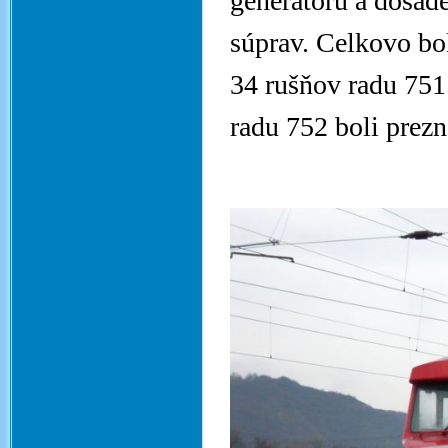
generátoru a dosade
súprav. Celkovo bo
34 rušňov radu 751
radu 752 boli prezn