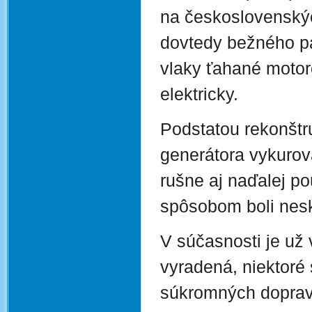
na československý
dovtedy bežného p
vlaky ťahané motor
elektricky.
Podstatou rekonštr
generátora vykurov
rušne aj naďalej p
spôsobom boli nes
V súčasnosti je už 
vyradená, niektoré 
súkromných doprav