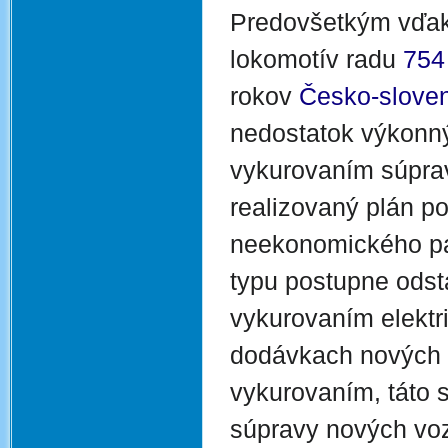
Predovšetkým vďaka
lokomotív radu
754
rokov
Česko-sloven
nedostatok výkonný
vykurovaním súprav
realizovaný plán p
neekonomického par
typu postupne ods
vykurovaním elektr
dodávkach nových 
vykurovaním, táto s
súpravy nových vozi