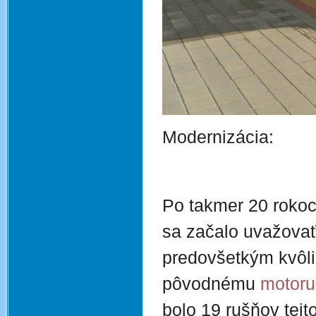
Modernizácia:
Po takmer 20 rokoc
sa začalo uvažovať 
predovšetkým kvôl
pôvodnému
motoru
bolo 19 rušňov tej