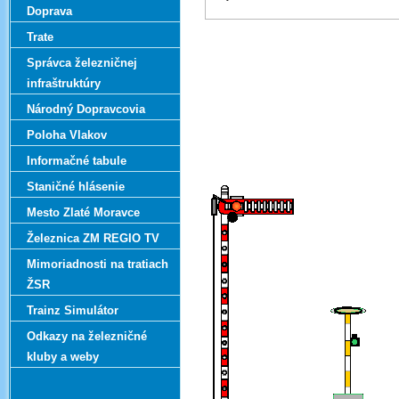
Doprava
Trate
Správca železničnej
infraštruktúry
Národný Dopravcovia
Poloha Vlakov
Informačné tabule
Staničné hlásenie
Mesto Zlaté Moravce
Železnica ZM REGIO TV
Mimoriadnosti na tratiach
ŽSR
Trainz Simulátor
Odkazy na železničné
kluby a weby