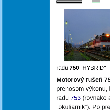
radu
750
"HYBRID"
Motorový rušeň 7
prenosom výkonu, k
radu
753
(rovnako a
„okuliarnik“). Po p