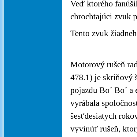
Veď ktorého fanúši
chrochtajúci zvuk p
Tento zvuk žiadneh
Motorový rušeň rad
478.1) je skriňový
pojazdu Bo´ Bo´ a
vyrábala spoločno
šesťdesiatych rokov
vyvinúť rušeň, ktor