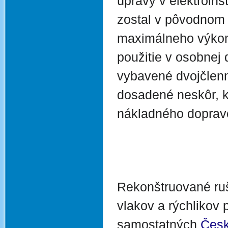
úpravy v elektroinšt
zostal v pôvodnom 
maximálneho výko
použitie v osobnej 
vybavené dvojčlenn
dosadené neskôr, ke
nákladného dopra
Rekonštruované ru
vlakov a rýchlikov 
samostatných
Česk