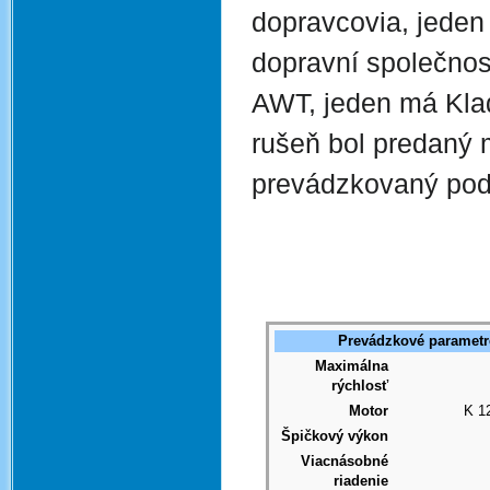
dopravcovia, jeden
dopravní společnost
AWT, jeden má Klade
rušeň bol predaný 
prevádzkovaný pod
Prevádzkové parametr
Maximálna
rýchlosť
Motor
K 1
Špičkový výkon
Viacnásobné
riadenie