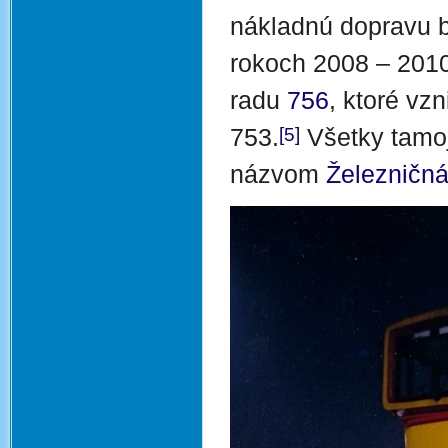
nákladnú dopravu b
rokoch 2008 – 2010
radu
756
, ktoré vz
[5]
753.
Všetky tamojš
názvom
Železničn