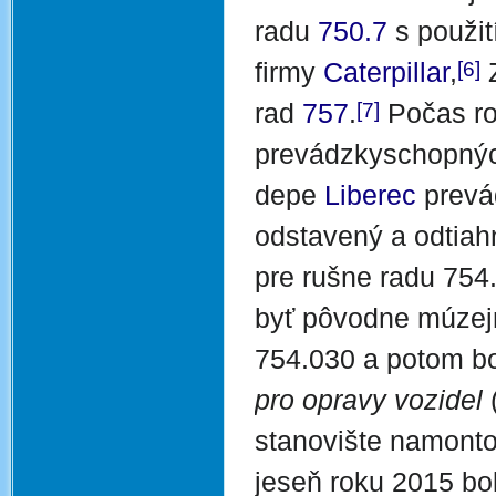
radu
750.7
s použi
[6]
firmy
Caterpillar
,
Z
[7]
rad
757
.
Počas r
prevádzkyschopných
depe
Liberec
prevá
odstavený a odtiah
pre rušne radu 754
byť pôvodne múzejn
754.030 a potom bo
pro opravy vozidel
stanovište namonto
jeseň roku 2015 bol