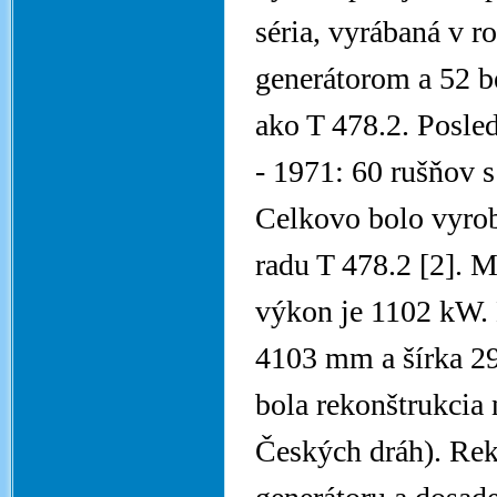
séria, vyrábaná v 
generátorom a 52 b
ako T 478.2. Posled
- 1971: 60 rušňov 
Celkovo bolo vyrob
radu T 478.2 [2]. M
výkon je 1102 kW. 
4103 mm a šírka 2
bola rekonštrukcia 
Českých dráh). Rek