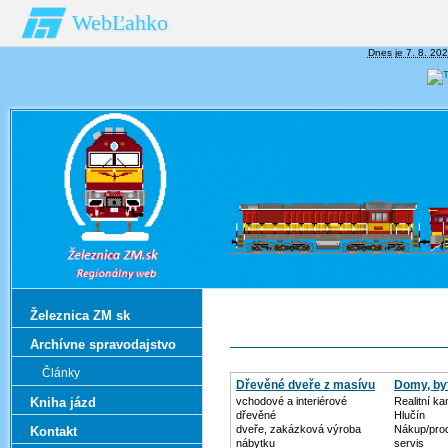
WebĽahko
Dnes je 7. 8. 202
Železnica ZM sk
Archívne spravodajstvo
Články
Dřevěné dveře z masívu
Domy, by
Kniha jázd
vchodové a interiérové
Realitní k
dřevěné
Hlučín
dveře, zakázková výroba
Nákup/prod
Kontakt
nábytku
servis