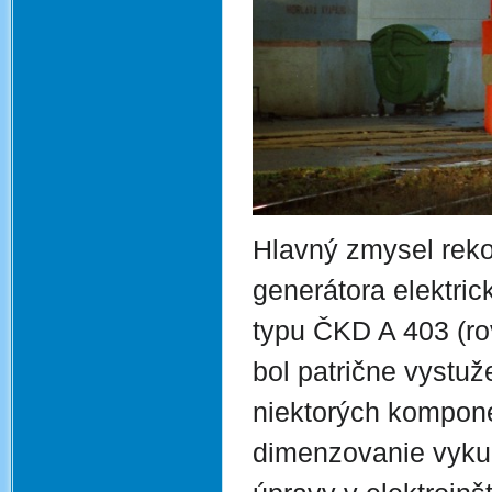
Hlavný zmysel reko
generátora elektri
typu ČKD A 403 (ro
bol patrične vystu
niektorých kompone
dimenzovanie vyku