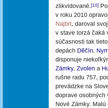
[10]
zlikvidované.
Pos
v roku 2010 opravo
Najbrt
, daroval svo
v stave torzá čaká
súčasnosti tak tie
depách
Děčín
,
Nym
disponuje niekoľký
Zámky
,
Zvolen
a
H
rušne radu 757, pod
prevádzke na Slov
doprave osobných vl
Nové Zámky. Malú č