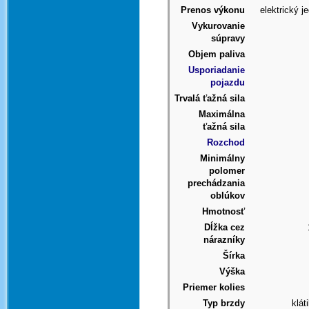
Prenos výkonu
elektrický 
Vykurovanie
súpravy
Objem paliva
Usporiadanie
pojazdu
Trvalá ťažná sila
Maximálna
ťažná sila
Rozchod
Minimálny
polomer
prechádzania
oblúkov
Hmotnosť
Dĺžka cez
nárazníky
Šírka
Výška
Priemer kolies
Typ brzdy
klát