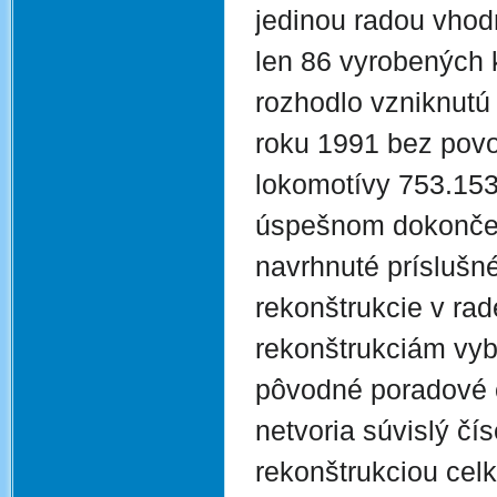
jedinou radou vhodn
len 86 vyrobených 
rozhodlo vzniknutú 
roku 1991 bez pov
lokomotívy 753.153
úspešnom dokončen
navrhnuté príslušn
rekonštrukcie v rad
rekonštrukciám vy
pôvodné poradové č
netvoria súvislý čí
rekonštrukciou cel