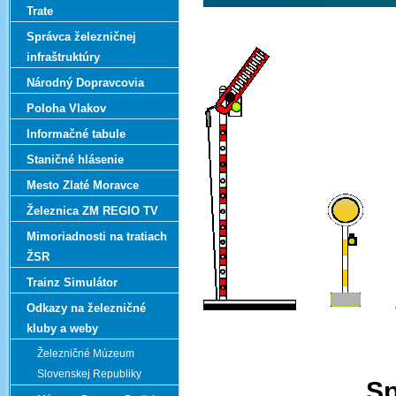
Trate
Správca železničnej
infraštruktúry
Národný Dopravcovia
Poloha Vlakov
Informačné tabule
Staničné hlásenie
Mesto Zlaté Moravce
Železnica ZM REGIO TV
Mimoriadnosti na tratiach
ŽSR
Trainz Simulátor
Odkazy na železničné
kluby a weby
Železničné Múzeum
Slovenskej Republiky
Sp