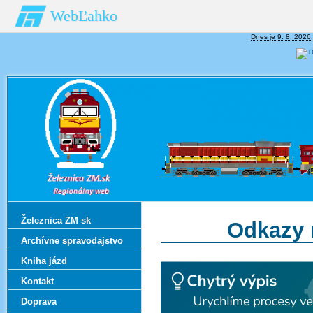
WebĽahko
Dnes je 9. 8. 2026
Železnica ZM sk
Odkazy 
Archívne spravodajstvo
Kniha jázd
Kontakt
Doprava