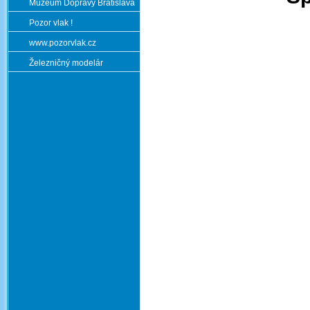
Múzeum Dopravy Bratislava
Pozor vlak !
www.pozorvlak.cz
Železničný modelár