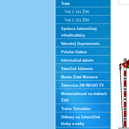
Trate
Trať č. 141 ŽSR
Trať č. 151 ŽSR
Správca železničnej
infraštruktúry
Národný Dopravcovia
Poloha Vlakov
Informačné tabule
Staničné hlásenie
Mesto Zlaté Moravce
Železnica ZM REGIO TV
Mimoriadnosti na tratiach
ŽSR
Trainz Simulátor
Odkazy na železničné
kluby a weby