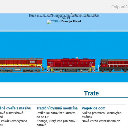
Odporúč
Dnes je 7. 8. 2026, meniny má Štefánia, zajtra Oskar
18:54:13
Dnes je Piatok
Trate
ěné dveře z masívu
Tradiční bylinná medicína
PageRide.com
ové a interiérové
Potíže se zdravím? Obraťte
Služba pro tvorbu webových
né
se na Dr
stránek
, zakázková výroba
Zhenga, který Vás jich zbaví
Nová verze WebSnadno.cz
ku
zdravě