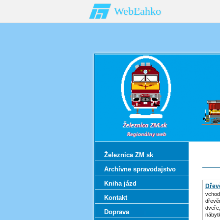
WebĽahko
Železnica ZM sk
Archívne spravodajstvo
Kniha jázd
Dřev
vchod
Kontakt
dřevě
dveře
Doprava
nábyt