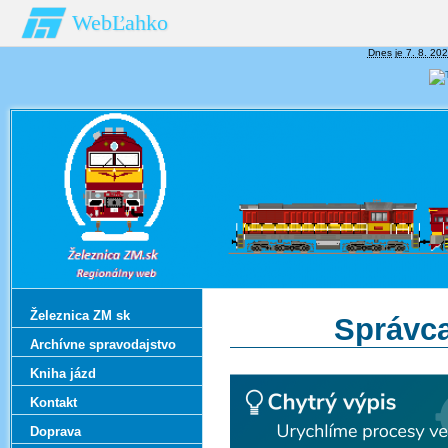
WebĽahko
Dnes je 7. 8. 202
Železnica ZM sk
Správca
Archívne spravodajstvo
Kniha jázd
Kontakt
Doprava