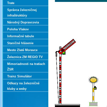
Trate
Správca železničnej
infraštruktúry
Národný Dopravcovia
Poloha Vlakov
Informačné tabule
Staničné hlásenie
Mesto Zlaté Moravce
Železnica ZM REGIO TV
Mimoriadnosti na tratiach
ŽSR
Trainz Simulátor
Odkazy na železničné
kluby a weby