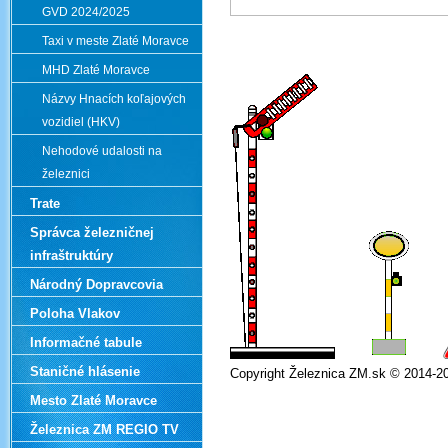
GVD 2024/2025
Taxi v meste Zlaté Moravce
MHD Zlaté Moravce
Názvy Hnacích koľajových
vozidiel (HKV)
Nehodové udalosti na
železnici
Trate
Správca železničnej
infraštruktúry
Národný Dopravcovia
Poloha Vlakov
Informačné tabule
Staničné hlásenie
Copyright Železnica ZM.sk © 2014-2
Mesto Zlaté Moravce
Železnica ZM REGIO TV