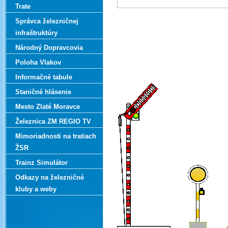
Trate
Správca železničnej
infraštruktúry
Národný Dopravcovia
Poloha Vlakov
Informačné tabule
Staničné hlásenie
Mesto Zlaté Moravce
Železnica ZM REGIO TV
Mimoriadnosti na tratiach
ŽSR
Trainz Simulátor
Odkazy na železničné
kluby a weby