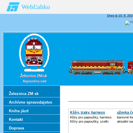
WebĽahko
Dnes je 10. 8. 202
Železnica ZM sk
Archívne spravodajstvo
Kniha jázd
Kšíry, traky, harness
užovka č
Kširy pro papoušky, harness
barevné fo
Kontakt
Kšíry pro papoušky, szelki
aktuální n
Doprava